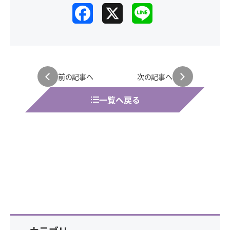
F
X
L
a
i
c
n
ページ送り
e
e
前の記事へ
次の記事へ
b
一覧へ戻る
o
o
k