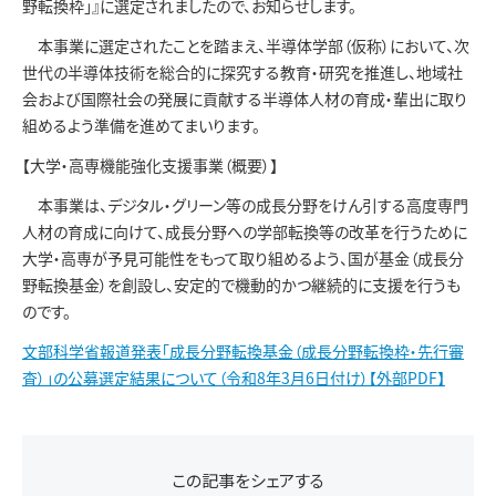
野転換枠」』に選定されましたので、お知らせします。
本事業に選定されたことを踏まえ、半導体学部（仮称）において、次
世代の半導体技術を総合的に探究する教育・研究を推進し、地域社
会および国際社会の発展に貢献する半導体人材の育成・輩出に取り
組めるよう準備を進めてまいります。
【大学・高専機能強化支援事業（概要）】
本事業は、デジタル・グリーン等の成長分野をけん引する高度専門
人材の育成に向けて、成長分野への学部転換等の改革を行うために
大学・高専が予見可能性をもって取り組めるよう、国が基金（成長分
野転換基金）を創設し、安定的で機動的かつ継続的に支援を行うも
のです。
文部科学省報道発表「成長分野転換基金（成長分野転換枠・先行審
査）」の公募選定結果について（令和8年3月6日付け）【外部PDF】
この記事をシェアする